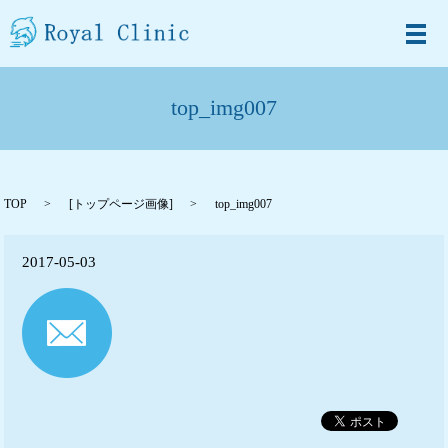
メ
top_img007
TOP
[
トップページ画像
]
top_img007
2017-05-03