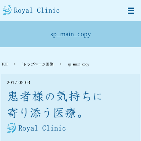
メ
sp_main_copy
TOP
[
トップページ画像
]
sp_main_copy
2017-05-03