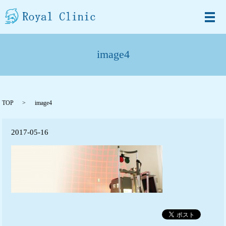
メ
image4
TOP
image4
2017-05-16