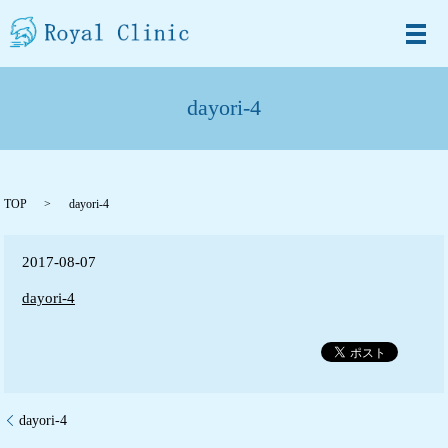
メ
dayori-4
TOP
dayori-4
2017-08-07
dayori-4
dayori-4